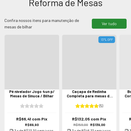
Reforma de Mesas
Confira nossos itens para manutenção de
Ver tudo
mesas de bilhar
13
%
OFF
Pé nivelador Jogo 4un p/
Caçapa de Redinha
B
Mesas de Sinuca / Bilhar
Completa para mesas de
Cor
Sinuca / Bilhar
(5)
R$66,41
com
Pix
R$132,05
com
Pix
R$69,90
R$159,00
R$139,00
3
x de
R$23,30
sem juros
3
x de
R$46,33
sem juros