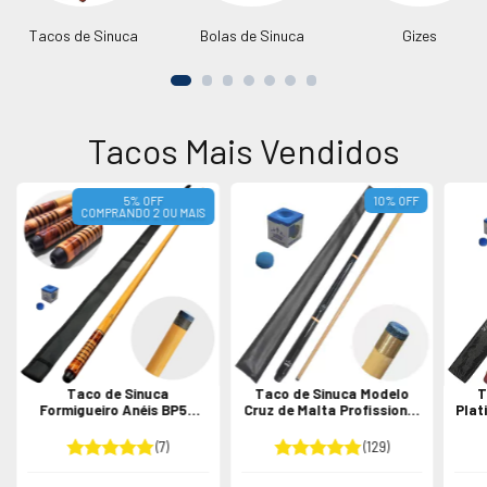
Tacos de Sinuca
Bolas de Sinuca
Gizes
Tacos Mais Vendidos
5% OFF
10
%
OFF
COMPRANDO 2 OU MAIS
Taco de Sinuca
Taco de Sinuca Modelo
T
Formigueiro Anéis BP55
Cruz de Malta Profissional
Plat
Inteiriço Profissional
Duas Partes
(7)
(129)