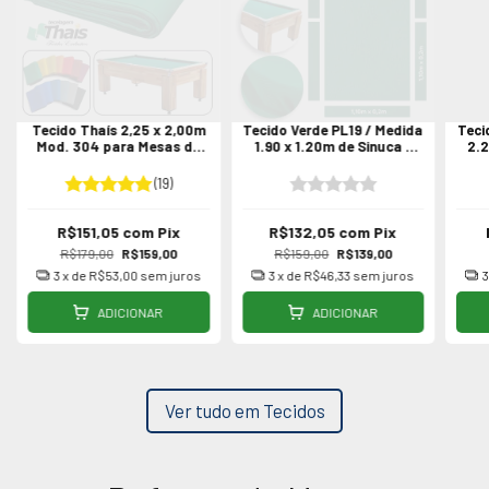
Tecido Thaís 2,25 x 2,00m
Tecido Verde PL19 / Medida
Teci
Mod. 304 para Mesas de
1.90 x 1.20m de Sinuca /
2.2
Sinuca / Bilhar - Várias
Bilhar
cores
(19)
R$151,05
com
Pix
R$132,05
com
Pix
R$179,00
R$159,00
R$159,00
R$139,00
3
x de
R$53,00
sem juros
3
x de
R$46,33
sem juros
ADICIONAR
ADICIONAR
Ver tudo em Tecidos