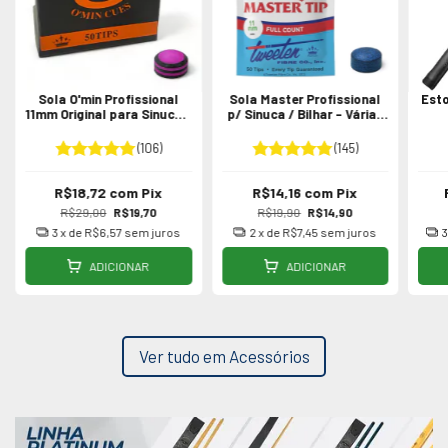
Sola O'min Profissional
Sola Master Profissional
Esto
11mm Original para Sinuca /
p/ Sinuca / Bilhar - Várias
Bilhar
Medidas
Pr
(106)
(145)
R$18,72
com
Pix
R$14,16
com
Pix
R$29,00
R$19,70
R$19,90
R$14,90
3
x de
R$6,57
sem juros
2
x de
R$7,45
sem juros
ADICIONAR
ADICIONAR
Ver tudo em Acessórios