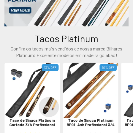
Tacos Platinum
Confira os tacos mais vendidos de nossa marca Bilhares
Platinum! Excelente modelos em madeira goiabão!
13
%
OFF
10
%
OFF
Taco de Sinuca Platinum
Taco de Sinuca Platinum
Tac
Garfado 3/4 Profissional
BP01-Ash Profissional 3/4
BP01
3