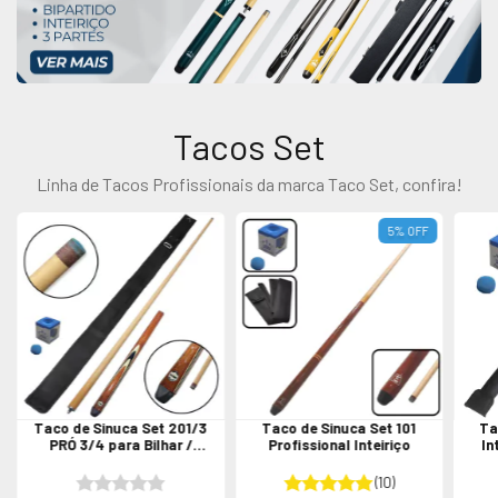
Tacos Set
Linha de Tacos Profissionais da marca Taco Set, confira!
5
%
OFF
Taco de Sinuca Set 201/3
Taco de Sinuca Set 101
Ta
PRÓ 3/4 para Bilhar /
Profissional Inteiriço
In
Snooker
(10)