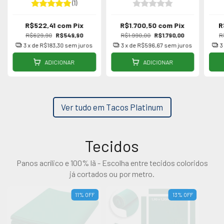
(1)
R$522,41
com
Pix
R$1.700,50
com
Pix
R
R$629,90
R$549,90
R$1.990,00
R$1.790,00
R
3
x de
R$183,30
sem juros
3
x de
R$596,67
sem juros
3
ADICIONAR
ADICIONAR
Ver tudo em Tacos Platinum
Tecidos
Panos acrílico e 100% lã - Escolha entre tecidos coloridos
já cortados ou por metro.
11
%
OFF
13
%
OFF