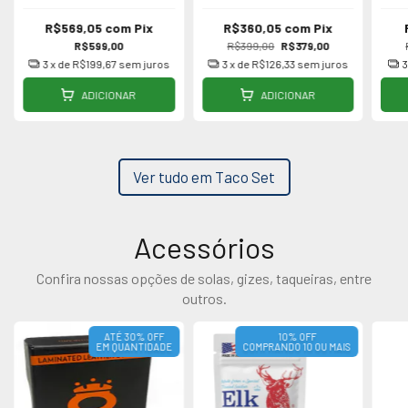
R$569,05
com
Pix
R$360,05
com
Pix
R$599,00
R$399,00
R$379,00
3
x de
R$199,67
sem juros
3
x de
R$126,33
sem juros
ADICIONAR
ADICIONAR
Ver tudo em Taco Set
Acessórios
Confira nossas opções de solas, gizes, taqueiras, entre
outros.
ATÉ 30% OFF
10% OFF
EM QUANTIDADE
COMPRANDO 10 OU MAIS