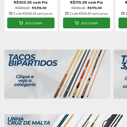
R$303,05
com
Pix
R$170,05
com
Pix
R$389,00
R$319,00
R$199,00
R$179,00
3
x de
R$106,33
sem juros
3
x de
R$59,67
sem juros
ADICIONAR
ADICIONAR