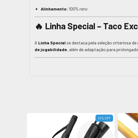
Alinhamento:
100% reto
🔥 Linha Special – Taco Exc
A
Linha Special
se destaca pela seleção criteriosa d
de jogabilidade
, além de adaptação para prolongado
6
%
OFF
14
%
OFF