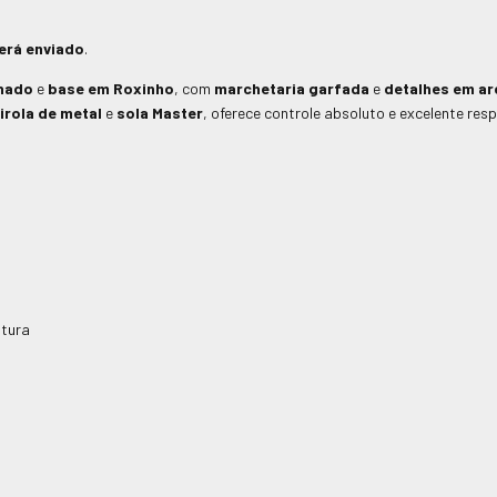
erá enviado
.
onado
e
base em Roxinho
, com
marchetaria garfada
e
detalhes em ar
irola de metal
e
sola Master
, oferece controle absoluto e excelente res
ntura