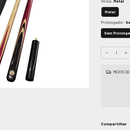
Virola:
Metal
Metal
Prolongador:
S
Sem Prolong
MEIOS DE
Compartilhar