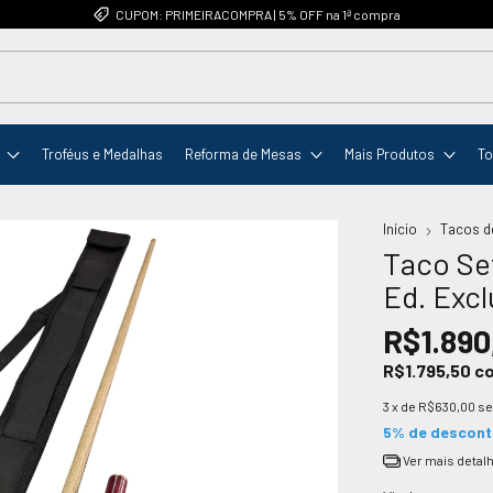
CUPOM: PRIMEIRACOMPRA | 5% OFF na 1ª compra
Troféus e Medalhas
Reforma de Mesas
Mais Produtos
To
Início
Tacos d
Taco Set
Ed. Excl
R$1.890
R$1.795,50
c
3
x de
R$630,00
se
5% de descon
Ver mais detal