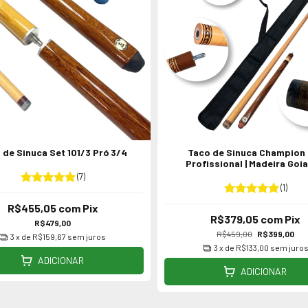
 de Sinuca Set 101/3 Pró 3/4
Taco de Sinuca Champion
Profissional | Madeira Goi
Tratada em Estufa
(7)
(1)
R$455,05
com
Pix
R$379,05
com
Pix
R$479,00
R$459,00
R$399,00
3
x de
R$159,67
sem juros
3
x de
R$133,00
sem juro
ADICIONAR
ADICIONAR