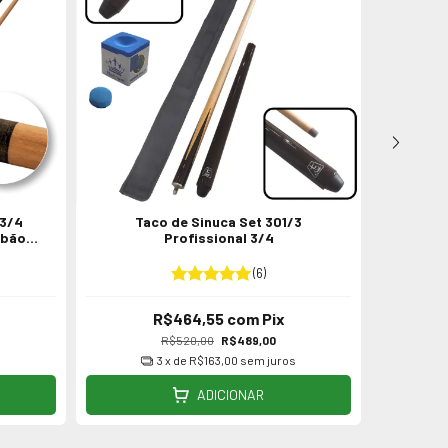
 3/4
Taco de Sinuca Set 301/3
Taco d
abão
Profissional 3/4
Ma
(6)
R$464,55
com
Pix
R$520,00
R$489,00
s
3
x de
R$163,00
sem juros
ADICIONAR