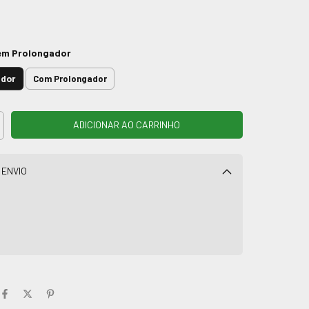
em Prolongador
ador
Com Prolongador
 ENVIO
Alterar CEP
CALCULAR