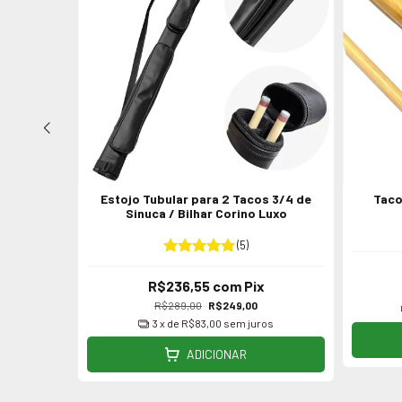
/3 DC
Estojo Tubular para 2 Tacos 3/4 de
Taco
Sinuca / Bilhar Corino Luxo
(5)
x
R$236,55
com
Pix
R$289,00
R$249,00
os
3
x de
R$83,00
sem juros
ADICIONAR