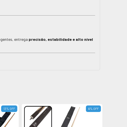
igentes, entrega
precisão, estabilidade e alto nível
13
%
OFF
6
%
OFF