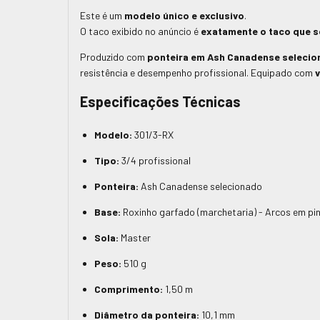
Este é um
modelo único e exclusivo
.
O taco exibido no anúncio é
exatamente o taco que s
Produzido com
ponteira em Ash Canadense seleci
resistência e desempenho profissional. Equipado com
v
Especificações Técnicas
Modelo:
301/3-RX
Tipo:
3/4 profissional
Ponteira:
Ash Canadense selecionado
Base:
Roxinho garfado (marchetaria) - Arcos em pi
Sola:
Master
Peso:
510 g
Comprimento:
1,50 m
Diâmetro da ponteira:
10,1 mm