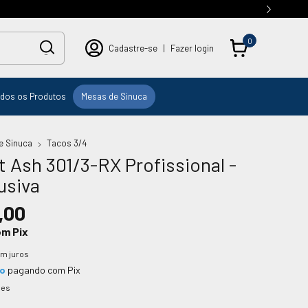
0
Cadastre-se
|
Fazer login
dos os Produtos
Mesas de Sinuca
e Sinuca
Tacos 3/4
 Ash 301/3-RX Profissional -
usiva
,00
om
Pix
m juros
to
pagando com Pix
hes