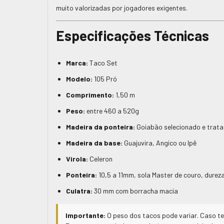
muito valorizadas por jogadores exigentes.
Especificações Técnicas
Marca:
Taco Set
Modelo:
105 Pró
Comprimento:
1,50 m
Peso:
entre 460 a 520g
Madeira da ponteira:
Goiabão selecionado e trata
Madeira da base:
Guajuvira, Angico ou Ipê
Virola:
Celeron
Ponteira:
10,5 a 11mm, sola Master de couro, durez
Culatra:
30 mm com borracha macia
Importante:
O peso dos tacos pode variar. Caso t