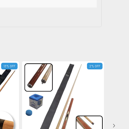
13
%
OFF
2
%
OFF