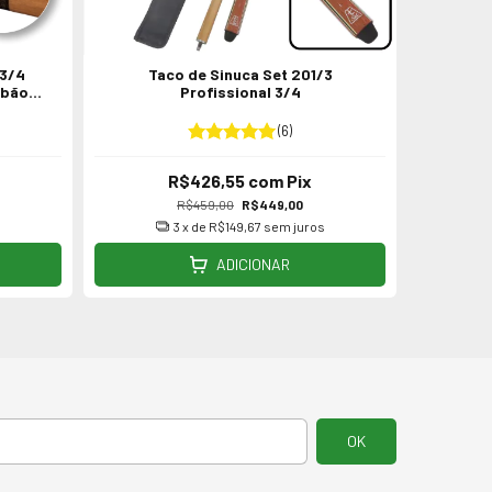
 3/4
Taco de Sinuca Set 201/3
Taco Set
abão
Profissional 3/4
(6)
R$426,55
com
Pix
R$459,00
R$449,00
s
3
x de
R$149,67
sem juros
ADICIONAR