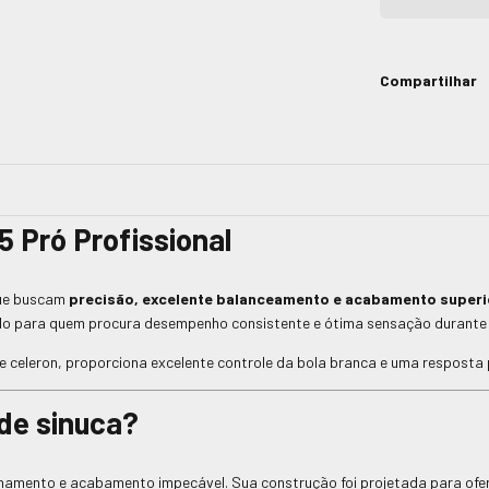
Compartilhar
5 Pró Profissional
que buscam
precisão, excelente balanceamento e acabamento superi
do para quem procura desempenho consistente e ótima sensação durante 
a de celeron, proporciona excelente controle da bola branca e uma resposta
 de sinuca?
nhamento e acabamento impecável. Sua construção foi projetada para ofere