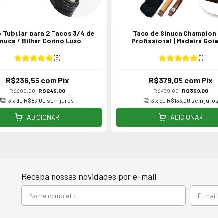
o Tubular para 2 Tacos 3/4 de
Taco de Sinuca Champion
nuca / Bilhar Corino Luxo
Profissional | Madeira Goi
Tratada em Estufa
(5)
(1)
R$236,55
com
Pix
R$379,05
com
Pix
R$289,00
R$249,00
R$459,00
R$399,00
3
x de
R$83,00
sem juros
3
x de
R$133,00
sem juro
ADICIONAR
ADICIONAR
Receba nossas novidades por e-mail