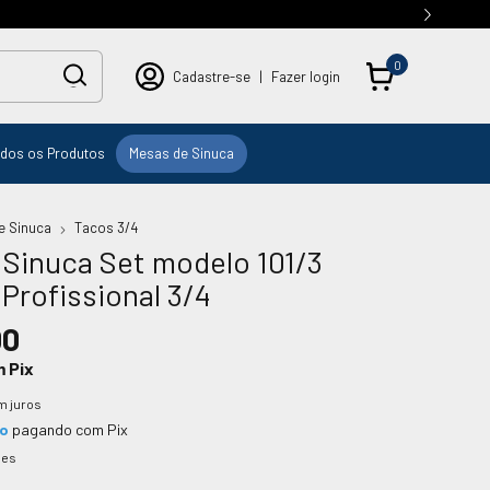
0
Cadastre-se
|
Fazer login
dos os Produtos
Mesas de Sinuca
e Sinuca
Tacos 3/4
 Sinuca Set modelo 101/3
Profissional 3/4
00
m
Pix
m juros
to
pagando com Pix
hes