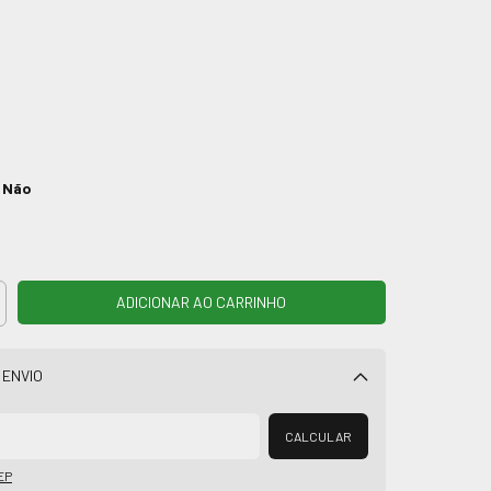
:
Não
 ENVIO
Alterar CEP
CALCULAR
EP