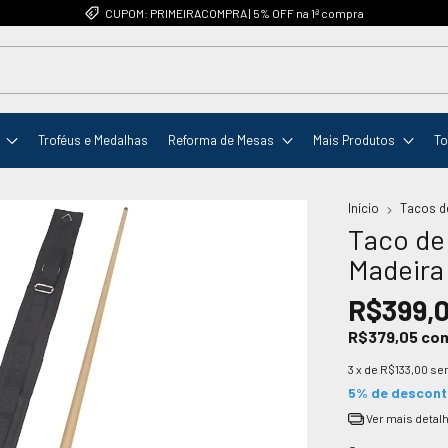
CUPOM: PRIMEIRACOMPRA | 5% OFF na 1ª compra
Troféus e Medalhas
Reforma de Mesas
Mais Produtos
To
Início
Tacos d
Taco de
Madeira 
R$399,
R$379,05
co
3
x de
R$133,00
se
5% de descon
Ver mais detal