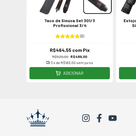
o 101/3
Taco de Sinuca Set 301/3
Estoj
/4
Profissional 3/4
Si
(6)
R$464,55
com
Pix
R$520,00
R$489,00
os
3
x de
R$163,00
sem juros
ADICIONAR