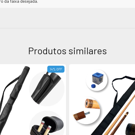
o da faixa desejada.
Produtos similares
14
%
OFF