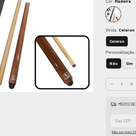
Cor:
Madeira
Virola:
Celeron
Celeron
Personalização
Não
Sim
MEIOS DE
Não sei meu C