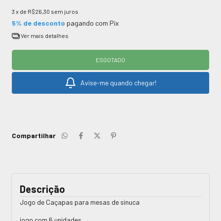
3
x de
R$26,30
sem juros
5% de desconto
pagando com Pix
Ver mais detalhes
Avise-me quando chegar!
Compartilhar
Descrição
Jogo de Caçapas para mesas de sinuca
jogo com 6 unidades