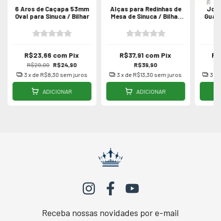
6 Aros de Caçapa 53mm
Alças para Redinhas de
Jogo
Oval para Sinuca / Bilhar
Mesa de Sinuca / Bilhar
Guarn
6un
R$23,66
com
Pix
R$37,91
com
Pix
R$
R$29,00
R$24,90
R$39,90
3
x de
R$8,30
sem juros
3
x de
R$13,30
sem juros
3
x 
ADICIONAR
ADICIONAR
Receba nossas novidades por e-mail