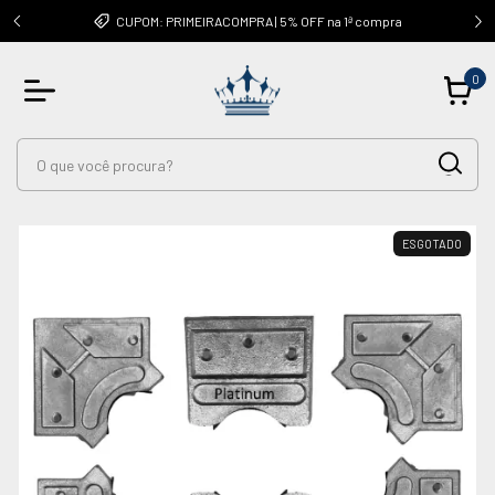
OUTRAS
CUPOM: PRIMEIRACOMPRA | 5% OFF na 1ª compra
0
ESGOTADO