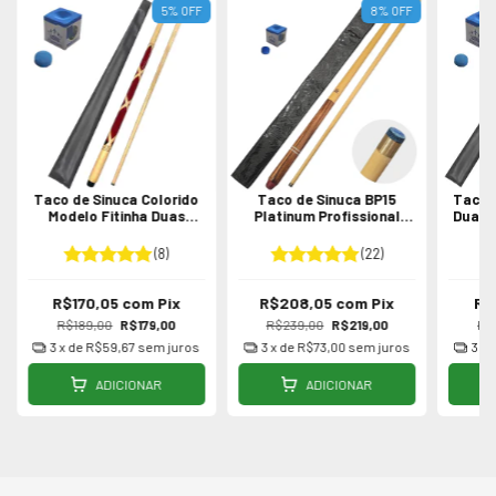
5
%
OFF
8
%
OFF
Taco de Sinuca Colorido
Taco de Sinuca BP15
Taco 
Modelo Fitinha Duas
Platinum Profissional
Duas P
Partes
Duas Partes
(8)
(22)
R$170,05
com
Pix
R$208,05
com
Pix
R$
R$189,00
R$179,00
R$239,00
R$219,00
R$
3
x de
R$59,67
sem juros
3
x de
R$73,00
sem juros
3
x 
ADICIONAR
ADICIONAR