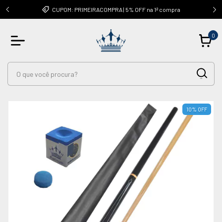
OUTRAS
CUPOM: PRIMEIRACOMPRA | 5% OFF na 1ª compra
0
10
%
OFF