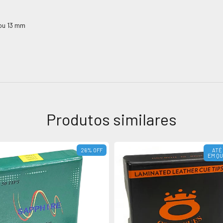
ou 13 mm
Produtos similares
26
%
OFF
ATÉ
EM Q