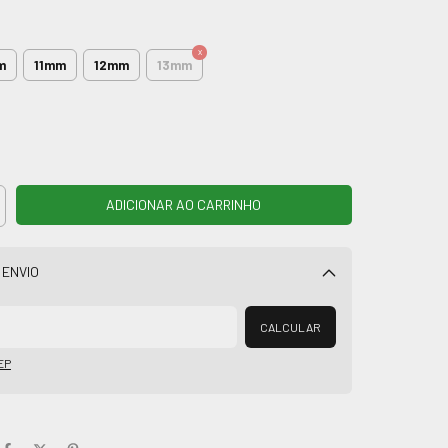
m
11mm
12mm
13mm
 ENVIO
Alterar CEP
CALCULAR
EP