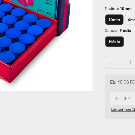
Medida:
10mm
10mm
9m
Dureza:
Média
Média
MEIOS DE
Não sei meu C