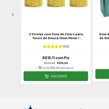
 Sinuca /
3 Virolas com Sola de Couro para
Sola 
as
Tacos de Sinuca 11mm Metal /
de Sin
Celeron / PVC
(100)
R$15,11
com
Pix
R$29,90
R$15,90
s
3
x de
R$5,30
sem juros
ADICIONAR