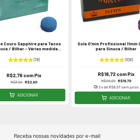
de Couro Sapphire para Tacos
Sola O'min Profissional 11mm 
uca / Bilhar - Várias medidas
para Sinuca / Bilhar
1un
(78)
(106)
R$18,72
com
Pix
R$2,76
com
Pix
R$29,00
R$19,70
R$3,90
R$2,90
3
x de
R$6,57
sem juros
ADICIONAR
ADICIONAR
Receba nossas novidades por e-mail