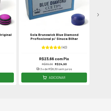
Original
Sola Brunswick Blue Diamond
10 Po
Profissional p/ Sinuca Bilhar
(40)
R$23,66
com
Pix
R$39,90
R$24,90
3
x de
R$8,30
sem juros
ADICIONAR