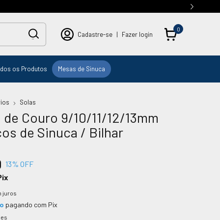
0
Cadastre-se
|
Fazer login
dos os Produtos
Mesas de Sinuca
ios
Solas
s de Couro 9/10/11/12/13mm
os de Sinuca / Bilhar
0
13
% OFF
Pix
 juros
to
pagando com Pix
hes