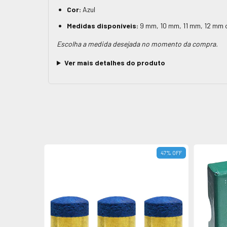
Cor:
Azul
Medidas disponíveis:
9 mm, 10 mm, 11 mm, 12 mm 
Escolha a medida desejada no momento da compra.
Ver mais detalhes do produto
% OFF
47
%
OFF
 10 OU MAIS