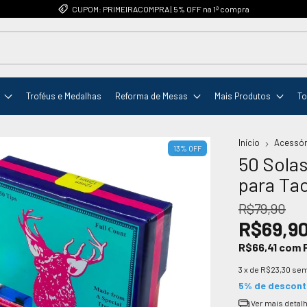
CUPOM: PRIMEIRACOMPRA | 5% OFF na 1ª compra
Troféus e Medalhas
Reforma de Mesas
Mais Produtos
To
Início
Acessór
13
%
OFF
50 Sola
para Tac
R$79,90
R$69,9
R$66,41
com
3
x de
R$23,30
sem
5% de descon
Ver mais detal