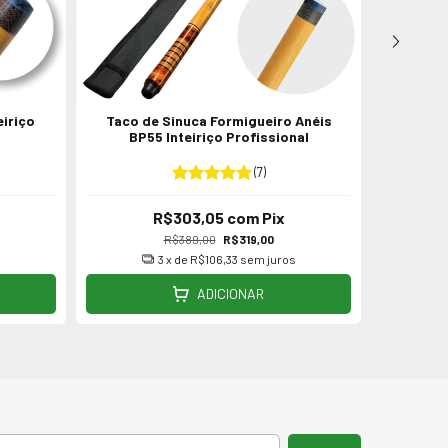
eiriço
Taco de Sinuca Formigueiro Anéis
Taco de 
BP55 Inteiriço Profissional
(7)
R$303,05
com
Pix
R$389,00
R$319,00
3
x de
R$106,33
sem juros
ADICIONAR