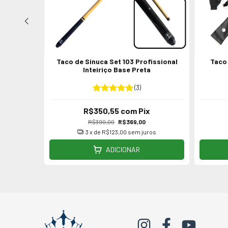
apaguara
Taco de Sinuca Set 103 Profissional
Taco 
l
Inteiriço Base Preta
(3)
R$350,55
com
Pix
R$390,00
R$369,00
os
3
x de
R$123,00
sem juros
ADICIONAR