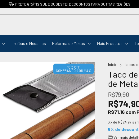
FRETE GRÁTIS SUL E SUDESTE | DESCONTOS PARA OUTRAS REGIÕES
Troféus e Medalhas
Reforma de Mesas
Mais Produtos
To
Início
Tacos d
10% OFF
COMPRANDO 4 OU MAIS
Taco de 
de Metal
R$79,90
R$74,9
R$71,16
com
P
3
x de
R$24,97
sem
5% de descon
Ver mais detal