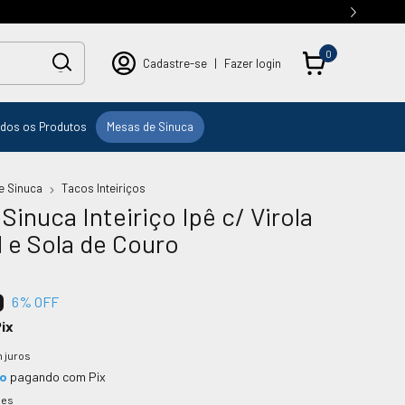
0
Cadastre-se
|
Fazer login
dos os Produtos
Mesas de Sinuca
e Sinuca
Tacos Inteiriços
Sinuca Inteiriço Ipê c/ Virola
 e Sola de Couro
0
6
% OFF
ix
 juros
to
pagando com Pix
hes