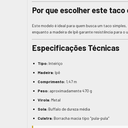
Por que escolher este taco
Este modelo é ideal para quem busca um taco simples, f
enquanto a madeira de Ipê garante resistência para o u
Especificações Técnicas
Tipo:
Inteiriço
Madeira:
Ipê
Comprimento:
1,47 m
Peso:
aproximadamente 470 g
Virola:
Metal
Sola:
Buffalo de dureza média
Culatra:
Borracha macia tipo "pula-pula"