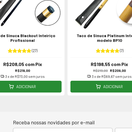
de Sinuca Blackout Inteiriço
Taco de Sinuca Platinum Int
Profissional
modelo BP10
(27)
(7)
R$208,05
com
Pix
R$198,55
com
Pix
R$219,00
R$219,00
R$209,00
3
x de
R$73,00
sem juros
3
x de
R$69,67
sem juros
ADICIONAR
ADICIONAR
Receba nossas novidades por e-mail