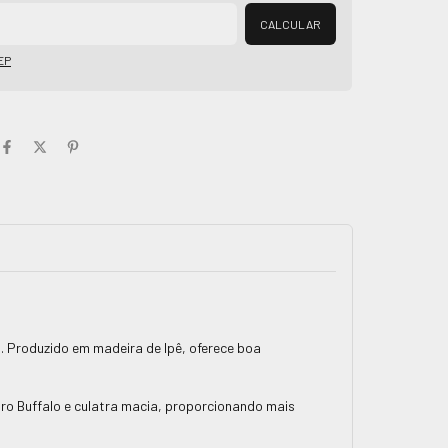
Alterar CEP
CALCULAR
EP
. Produzido em madeira de Ipê, oferece boa
o Buffalo e culatra macia, proporcionando mais