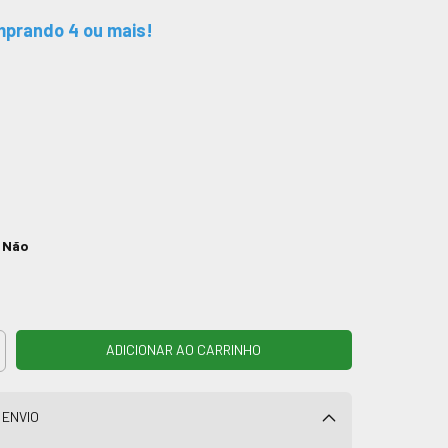
prando 4 ou mais!
:
Não
 ENVIO