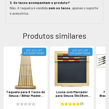
3. Os tacos acompanham o produto?
Não. A taqueira é vendida
sem os tacos
, apenas o suporte
e acessórios.
Produtos similares
ATÉ 30% OFF
ATÉ 30% OFF
EM QUANTIDADE
EM QUANTIDADE
Taqueira para 8 Tacos de
Lousa com Marcador
Taq
Sinuca / Bilhar Madeira
para Sinuca 38x38cm
Branc
Suporte de Tacos
Bilhar / Pebolim
(7)