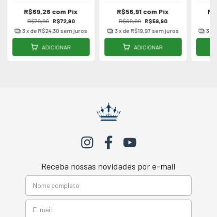
R$69,26
com
Pix
R$56,91
com
Pix
R$
R$79,00
R$72,90
R$69,90
R$59,90
R$
3
x de
R$24,30
sem juros
3
x de
R$19,97
sem juros
3
x 
ADICIONAR
ADICIONAR
Receba nossas novidades por e-mail