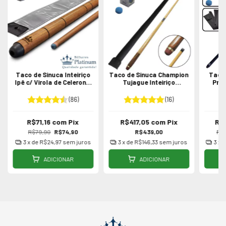
Taco de Sinuca Inteiriço
Taco de Sinuca Champion
Taco 
Ipê c/ Virola de Celeron e
Tujague Inteiriço
Prof
Sola de Couro
Profissional
(86)
(16)
R$71,16
com
Pix
R$417,05
com
Pix
R$
R$79,90
R$74,90
R$439,00
R$
3
x de
R$24,97
sem juros
3
x de
R$146,33
sem juros
3
x 
ADICIONAR
ADICIONAR