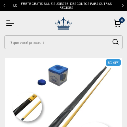
FRETE GRÁTIS SUL E SUDESTE | DESCONTOS PARA OUTRAS
a
REGIÕES
0
5
%
OFF