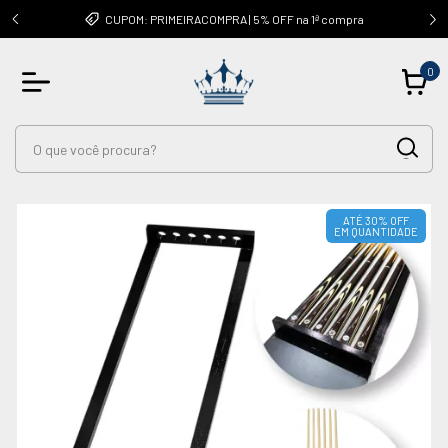
OUTRAS
CUPOM: PRIMEIRACOMPRA | 5% OFF na 1ª compra
0
ATÉ 30% OFF
EM QUANTIDADE