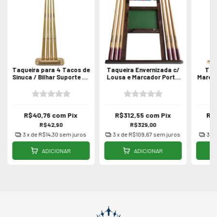
Taqueira para 4 Tacos de
Taqueira Envernizada c/
Taq
Sinuca / Bilhar Suporte de
Lousa e Marcador Porta
Marca
Tacos
Tacos p/ Sinuca Bilhar
R$40,76
com
Pix
R$312,55
com
Pix
R$
R$42,90
R$329,00
3
x de
R$14,30
sem juros
3
x de
R$109,67
sem juros
3
x 
ADICIONAR
ADICIONAR