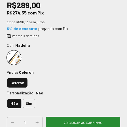
R$289,00
R$274,55
com
Pix
3
x de
R$96,33
sem juros
5% de desconto
pagando com Pix
Ver mais detalhes
Cor:
Madeira
Virola:
Celeron
Celeron
Personalização:
Não
Não
Sim