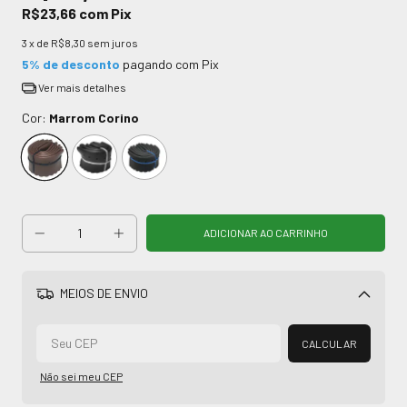
R$23,66
com
Pix
3
x de
R$8,30
sem juros
5% de desconto
pagando com Pix
Ver mais detalhes
Cor:
Marrom Corino
MEIOS DE ENVIO
Alterar CEP
CALCULAR
Não sei meu CEP