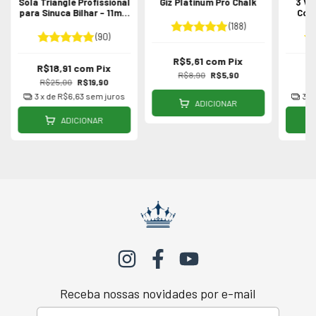
Sola Triangle Profissional
Giz Platinum Pro Chalk
3 Vi
para Sinuca Bilhar - 11mm
Cou
12mm ou 13mm
Sin
(188)
(90)
R$5,61
com
Pix
R$18,91
com
Pix
R
R$8,90
R$5,90
R$25,00
R$19,90
R
3
x de
R$6,63
sem juros
3
x
ADICIONAR
ADICIONAR
Receba nossas novidades por e-mail