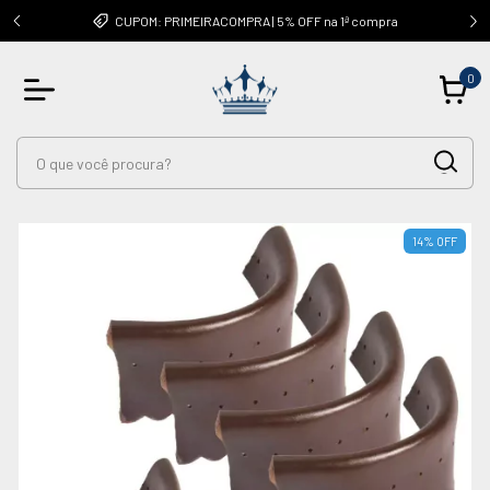
OUTRAS
CUPOM: PRIMEIRACOMPRA | 5% OFF na 1ª compra
0
14
%
OFF