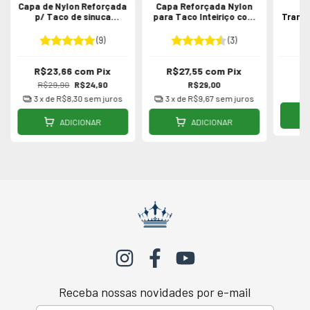
Capa de Nylon Reforçada
Capa Reforçada Nylon
p/ Taco de sinuca
para Taco Inteiriço com
Transp
Inteiriço
Fecho p/ Sinuca / Bilhar
de 1/2 
Colorida
(9)
(3)
R$23,66
com
Pix
R$27,55
com
Pix
R
R$29,90
R$24,90
R$29,00
3
x de
R$8,30
sem juros
3
x de
R$9,67
sem juros
ADICIONAR
ADICIONAR
Receba nossas novidades por e-mail